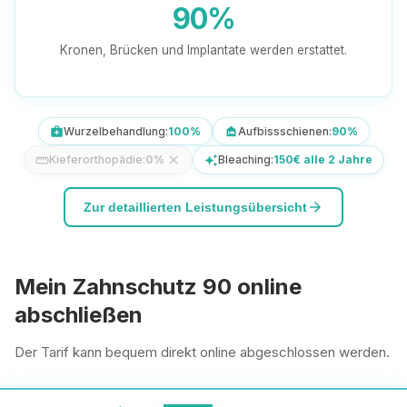
90%
Kronen, Brücken und Implantate werden erstattet.
Wurzelbehandlung:
100%
Aufbissschienen:
90%
medical_services
night_shelter
Kieferorthopädie:
0%
close
Bleaching:
150€ alle 2 Jahre
straighten
auto_awesome
arrow_forward
Zur detaillierten Leistungsübersicht
Mein Zahnschutz 90 online
abschließen
Der Tarif kann bequem direkt online abgeschlossen werden.