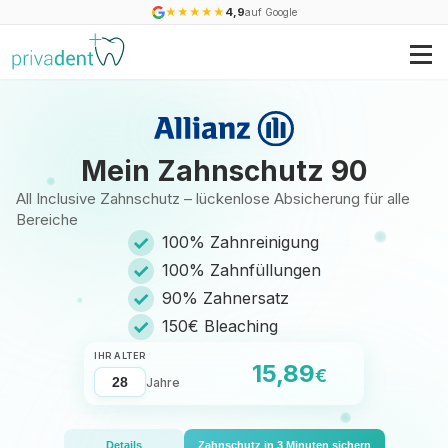
★
★
★
★
★
4,9
auf Google
Mein Zahnschutz 90
All Inclusive Zahnschutz – lückenlose Absicherung für alle
Bereiche
✓
100% Zahnreinigung
✓
100% Zahnfüllungen
✓
90% Zahnersatz
✓
150€ Bleaching
IHR ALTER
15,89
€
Jahre
Details
Zahnschutz in 3 Minuten sichern