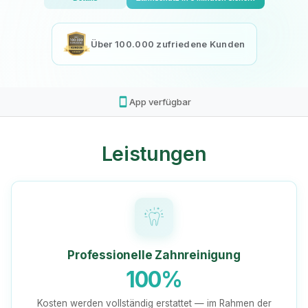
Über 100.000 zufriedene Kunden
smartphone
App verfügbar
Leistungen
Professionelle Zahnreinigung
100%
Kosten werden vollständig erstattet — im Rahmen der