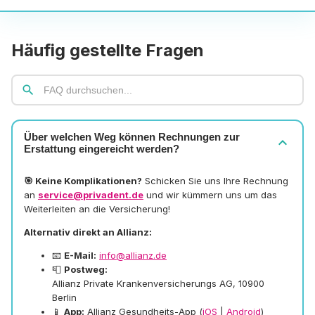
Häufig gestellte Fragen
search
Über welchen Weg können Rechnungen zur
expand_more
Erstattung eingereicht werden?
🎯 Keine Komplikationen?
Schicken Sie uns Ihre Rechnung
an
service@privadent.de
und wir kümmern uns um das
Weiterleiten an die Versicherung!
Alternativ direkt an Allianz:
📧
E-Mail:
info@allianz.de
📮
Postweg:
Allianz Private Krankenversicherungs AG, 10900
Berlin
📱
App:
Allianz Gesundheits-App (
iOS
|
Android
)