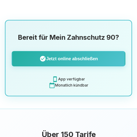
Bereit für Mein Zahnschutz 90?
check_circle
Jetzt online abschließen
smartphone
App verfügbar
calendar_today
Monatlich kündbar
Über 150 Tarife