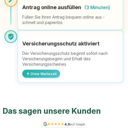
edit
Antrag online ausfüllen
(3 Minuten)
Füllen Sie Ihren Antrag bequem online aus -
schnell und papierlos
verified_user
Versicherungsschutz aktiviert
Der Versicherungsschutz beginnt sofort nach
Versicherungsbeginn und Erhalt des
Versicherungsscheines
bolt
Ohne Wartezeit
Das sagen unsere Kunden
★
★
★
★
★
4,9
auf Google