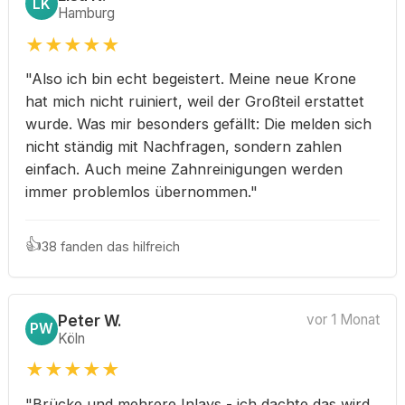
LK
Hamburg
★
★
★
★
★
"Also ich bin echt begeistert. Meine neue Krone
hat mich nicht ruiniert, weil der Großteil erstattet
wurde. Was mir besonders gefällt: Die melden sich
nicht ständig mit Nachfragen, sondern zahlen
einfach. Auch meine Zahnreinigungen werden
immer problemlos übernommen."
👍
38 fanden das hilfreich
Peter W.
vor 1 Monat
PW
Köln
★
★
★
★
★
"Brücke und mehrere Inlays - ich dachte das wird