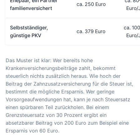
Ehepaar, ein Partner
ca. 80
ca. 250 Euro
familienversichert
Euro/
Selbstständiger,
ca. 10
ca. 379 Euro
günstige PKV
Euro/
Das Muster ist klar: Wer bereits hohe
Krankenversicherungsbeiträge zahlt, bekommt
steuerlich nichts zusätzlich heraus. Wie hoch der
Beitrag der Zahnzusatzversicherung für die Steuer ist,
bestimmt die mögliche Ersparnis. Wer geringe
Vorsorgeaufwendungen hat, kann je nach Steuersatz
einen spürbaren Teil zurückholen. Bei einem
Grenzsteuersatz von 30 Prozent ergibt ein
absetzbarer Beitrag von 200 Euro zum Beispiel eine
Ersparnis von 60 Euro.