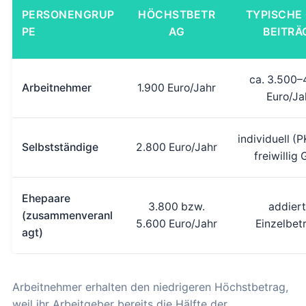
PERSONENGRUP
HÖCHSTBETR
TYPISCHE
PE
AG
BEITRÄ
ca. 3.500–
Arbeitnehmer
1.900 Euro/Jahr
Euro/Ja
individuell (
Selbstständige
2.800 Euro/Jahr
freiwillig
Ehepaare
3.800 bzw.
addier
(zusammenveranl
5.600 Euro/Jahr
Einzelbet
agt)
Arbeitnehmer erhalten den niedrigeren Höchstbetrag,
weil ihr Arbeitgeber bereits die Hälfte der