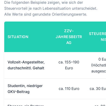
Die folgenden Beispiele zeigen, wie sich der
Steuervorteil je nach Lebenssituation unterscheidet.
Alle Werte sind gerundete Orientierungswerte.
ZZV-
STEUER
SITUATION
JAHRESBEITR
NI
AG
0 Eu
Vollzeit-Angestellter,
ca. 155–190
(Höchst
durchschnittl. Gehalt
Euro
ausgesc
Studentin, niedriger
ca. 110 Euro
ca. 30 Eu
GKV-Beitrag