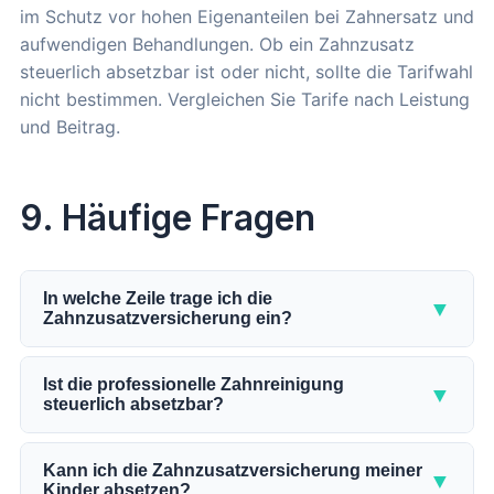
im Schutz vor hohen Eigenanteilen bei Zahnersatz und
aufwendigen Behandlungen. Ob ein Zahnzusatz
steuerlich absetzbar ist oder nicht, sollte die Tarifwahl
nicht bestimmen. Vergleichen Sie Tarife nach Leistung
und Beitrag.
9. Häufige Fragen
In welche Zeile trage ich die
▼
Zahnzusatzversicherung ein?
GKV-Versicherte tragen den Jahresbeitrag in Zeile
22 der Anlage Vorsorgeaufwand ein. Privat
Ist die professionelle Zahnreinigung
▼
steuerlich absetzbar?
Versicherte nutzen Zeile 27 derselben Anlage. Die
genaue Zeile hängt also von Ihrem
Ja, die Kosten für eine professionelle
Versicherungsstatus ab.
Zahnreinigung können Sie als außergewöhnliche
Kann ich die Zahnzusatzversicherung meiner
▼
Kinder absetzen?