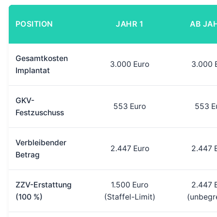
POSITION
JAHR 1
AB JA
Gesamtkosten
3.000 Euro
3.000 
Implantat
GKV-
553 Euro
553 E
Festzuschuss
Verbleibender
2.447 Euro
2.447 
Betrag
ZZV-Erstattung
1.500 Euro
2.447 
(100 %)
(Staffel-Limit)
(unbegr