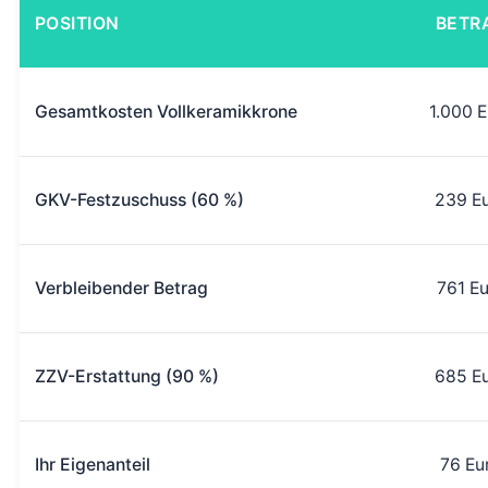
POSITION
BETR
Gesamtkosten Vollkeramikkrone
1.000 E
GKV-Festzuschuss (60 %)
239 E
Verbleibender Betrag
761 Eu
ZZV-Erstattung (90 %)
685 E
Ihr Eigenanteil
76 Eu