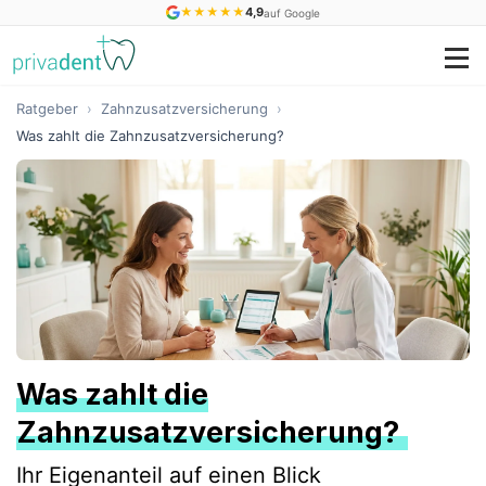
★
★
★
★
★
4,9
auf Google
Ratgeber
›
Zahnzusatzversicherung
›
Was zahlt die Zahnzusatzversicherung?
Was zahlt die
Zahnzusatzversicherung?
Ihr Eigenanteil auf einen Blick