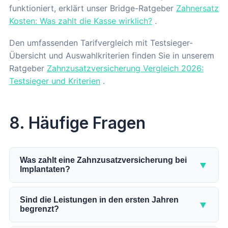
funktioniert, erklärt unser Bridge-Ratgeber
Zahnersatz
Kosten: Was zahlt die Kasse wirklich?
.
Den umfassenden Tarifvergleich mit Testsieger-
Übersicht und Auswahlkriterien finden Sie in unserem
Ratgeber
Zahnzusatzversicherung Vergleich 2026:
Testsieger und Kriterien
.
8. Häufige Fragen
Was zahlt eine Zahnzusatzversicherung bei
▼
Implantaten?
Die Zahnzusatzversicherung übernimmt je nach
Tarif 75 bis 100 Prozent der Implantatkosten, die
Sind die Leistungen in den ersten Jahren
▼
begrenzt?
nach dem GKV-Festzuschuss übrig bleiben. Die
GKV zahlt bei einem Implantat nur den Zuschuss für
Ja, durch die Zahnstaffel. Sie begrenzt den