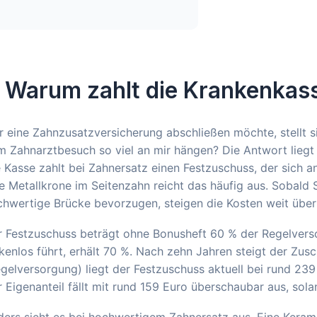
. Warum zahlt die Krankenkas
 eine Zahnzusatzversicherung abschließen möchte, stellt s
 Zahnarztbesuch so viel an mir hängen? Die Antwort liegt
 Kasse zahlt bei Zahnersatz einen Festzuschuss, der sich a
e Metallkrone im Seitenzahn reicht das häufig aus. Sobald S
hwertige Brücke bevorzugen, steigen die Kosten weit über
r Festzuschuss beträgt ohne Bonusheft 60 % der Regelvers
kenlos führt, erhält 70 %. Nach zehn Jahren steigt der Zus
gelversorgung) liegt der Festzuschuss aktuell bei rund 2
 Eigenanteil fällt mit rund 159 Euro überschaubar aus, sol
ders sieht es bei hochwertigem Zahnersatz aus. Eine Kera