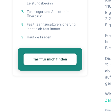
Leistungsbeginn
1.1
7.
Testsieger und Anbieter im
Eig
Überblick
2.2
Eig
8.
Fazit: Zahnzusatzversicherung
lohnt sich fast immer
Kom
9.
Häufige Fragen
Ker
Ble
Die
Tarif für mich finden
% d
ab 
auf
gen
Wie
Za
Que