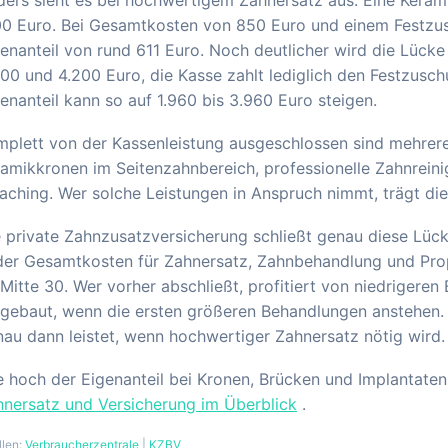
00 Euro. Bei Gesamtkosten von 850 Euro und einem Festzus
enanteil von rund 611 Euro. Noch deutlicher wird die Lück
00 und 4.200 Euro, die Kasse zahlt lediglich den Festzuschu
enanteil kann so auf 1.960 bis 3.960 Euro steigen.
plett von der Kassenleistung ausgeschlossen sind mehrere
amikkronen im Seitenzahnbereich, professionelle Zahnrein
aching. Wer solche Leistungen in Anspruch nimmt, trägt die
 private Zahnzusatzversicherung schließt genau diese Lück
er Gesamtkosten für Zahnersatz, Zahnbehandlung und Proph
Mitte 30. Wer vorher abschließt, profitiert von niedrigere
gebaut, wenn die ersten größeren Behandlungen anstehen. 
au dann leistet, wenn hochwertiger Zahnersatz nötig wird.
 hoch der Eigenanteil bei Kronen, Brücken und Implantaten 
hnersatz und Versicherung im Überblick
.
llen:
Verbraucherzentrale
|
KZBV