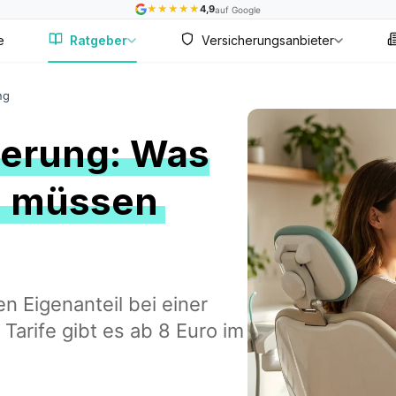
★
★
★
★
★
4,9
auf Google
e
Ratgeber
Versicherungsanbieter
ng
herung: Was
en müssen
 Eigenanteil bei einer
Tarife gibt es ab 8 Euro im