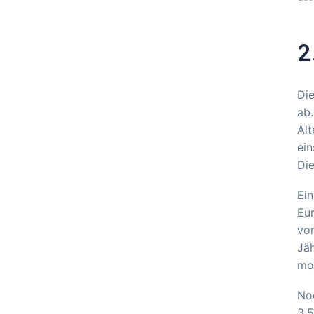
2
Di
ab.
Alt
ein
Die
Ein
Eur
von
Jäh
mon
Noc
3.