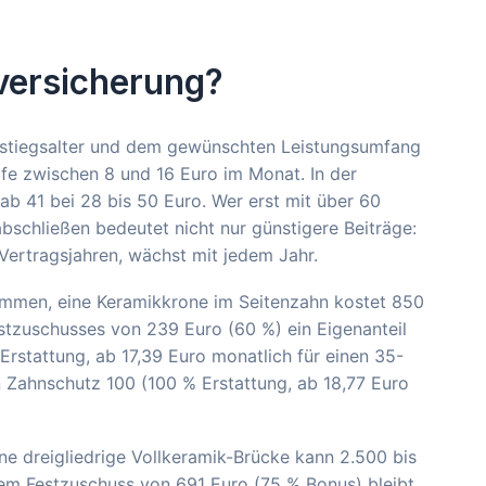
versicherung?
nstiegsalter und dem gewünschten Leistungsumfang
rife zwischen 8 und 16 Euro im Monat. In der
 ab 41 bei 28 bis 50 Euro. Wer erst mit über 60
abschließen bedeutet nicht nur günstigere Beiträge:
 Vertragsjahren, wächst mit jedem Jahr.
nommen, eine Keramikkrone im Seitenzahn kostet 850
tzuschusses von 239 Euro (60 %) ein Eigenanteil
Erstattung, ab 17,39 Euro monatlich für einen 35-
in Zahnschutz 100 (100 % Erstattung, ab 18,77 Euro
ne dreigliedrige Vollkeramik-Brücke kann 2.500 bis
em Festzuschuss von 691 Euro (75 % Bonus) bleibt