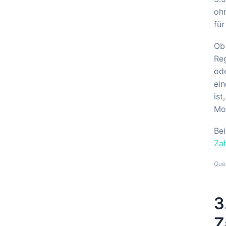
ohn
für
Ob 
Reg
od
ein
ist
Mo
Bei
Zah
Que
3
Z