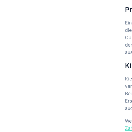
Pr
Ein
die
Ob
der
au
Ki
Kie
var
Bei
Ers
auc
Wel
Zah