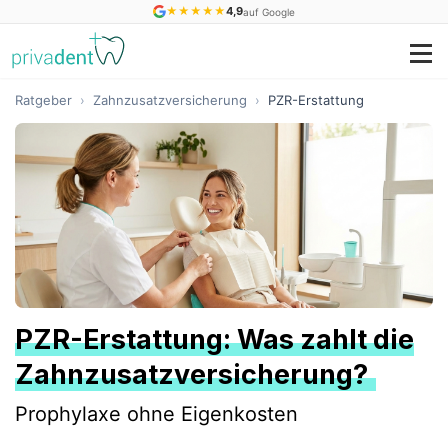
★
★
★
★
★
4,9
auf Google
Ratgeber
›
Zahnzusatzversicherung
›
PZR-Erstattung
PZR-Erstattung: Was zahlt die
Zahnzusatzversicherung?
Prophylaxe ohne Eigenkosten