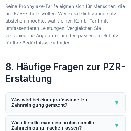
Reine Prophylaxe-Tarife eignen sich für Menschen, die
nur PZR-Schutz wollen. Wer zusätzlich Zahnersatz
absichern möchte, wählt einen Kombi-Tarif mit
umfassenderen Leistungen. Vergleichen Sie
verschiedene Angebote, um den passenden Schutz
für Ihre Bedürfnisse zu finden.
8. Häufige Fragen zur PZR-
Erstattung
Was wird bei einer professionellen
▼
Zahnreinigung gemacht?
Bei einer professionellen Zahnreinigung werden
zunächst Zahnstein und Beläge mit Ultraschall und
Wie oft sollte man eine professionelle
▼
Zahnreinigung machen lassen?
Handinstrumenten entfernt. Anschließend reinigt