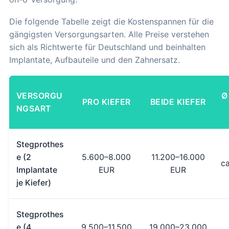
Die folgende Tabelle zeigt die Kostenspannen für die
gängigsten Versorgungsarten. Alle Preise verstehen
sich als Richtwerte für Deutschland und beinhalten
Implantate, Aufbauteile und den Zahnersatz.
VERSORGU
Ø
PRO KIEFER
BEIDE KIEFER
NGSART
Stegprothes
e (2
5.600–8.000
11.200–16.000
ca
Implantate
EUR
EUR
je Kiefer)
Stegprothes
e (4
9.500–11.500
19.000–23.000