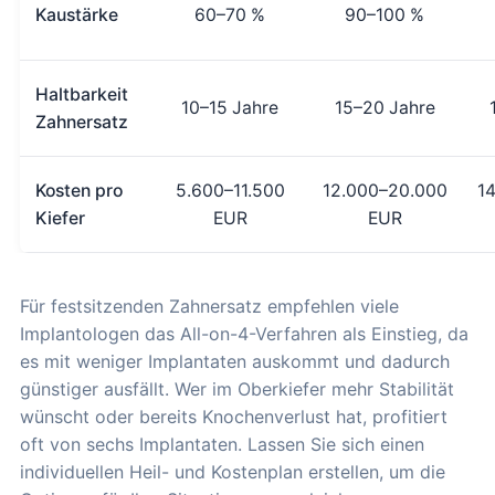
Kaustärke
60–70 %
90–100 %
Haltbarkeit
10–15 Jahre
15–20 Jahre
Zahnersatz
Kosten pro
5.600–11.500
12.000–20.000
1
Kiefer
EUR
EUR
Für festsitzenden Zahnersatz empfehlen viele
Implantologen das All-on-4-Verfahren als Einstieg, da
es mit weniger Implantaten auskommt und dadurch
günstiger ausfällt. Wer im Oberkiefer mehr Stabilität
wünscht oder bereits Knochenverlust hat, profitiert
oft von sechs Implantaten. Lassen Sie sich einen
individuellen Heil- und Kostenplan erstellen, um die