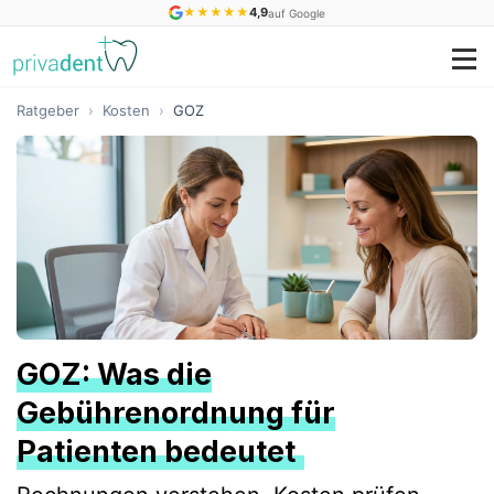
★
★
★
★
★
4,9
auf Google
Ratgeber
›
Kosten
›
GOZ
GOZ: Was die
Gebührenordnung für
Patienten bedeutet